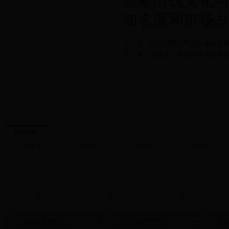
领略沿线文化
知名度和市场
上一条：游客点赞沙湾县安集海大
下一条：额敏县：美丽野果林吸引
县市网站
塔城市
|
乌苏市
|
额敏县
|
沙湾县
|