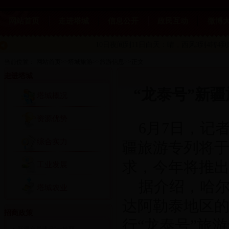
网站首页
走进塔城
信息公开
政民互动
微博
10日夜间到11日白天：晴
，西风3到4转4到
当前位置：
网站首页
>>
塔城旅游
>>
旅游信息
>>
正文
走进塔城
“龙泰号”新
塔城概况
资源优势
6月7日，记
综合实力
疆旅游专列将于
求，今年将推出
工业发展
据介绍，哈尔
塔城农业
达阿勒泰地区
招商政策
行“龙泰号”旅