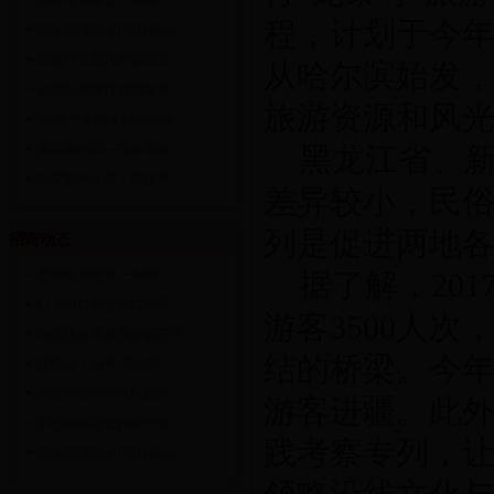
新疆布局建设“一核两...
程，计划于今年
2017年我区招商引资总...
新疆特色现代产业体系...
从哈尔滨始发，
自治区旅游行业固定资...
旅游资源和风
2016年金融支持自治区...
第五届中国—亚欧博览...
黑龙江省、
外交部长王毅：亚欧博...
差异较小，民俗
列是促进两地
招商动态
新疆布局建设“一核两...
据了解，20
巴克图口岸进出口贸易...
游客3500人
地区旅游发展座谈会召开
结的桥梁。今年
裕民县：召开“生态旅...
乌苏市招商小分队赴河...
游客进疆。此
中国西部冰雪旅游节暨...
践考察专列，让
2017年我区招商引资总...