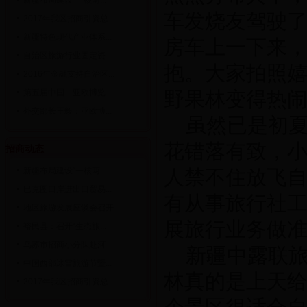
新疆布局建设“一核两...
车发烧友驾驶了
2017年我区招商引资总...
新疆特色现代产业体系...
房车上一下来
自治区旅游行业固定资...
抱。大家拍照
2016年金融支持自治区...
第五届中国—亚欧博览...
野果林变得热
外交部长王毅：亚欧博...
虽然已是初
花错落有致，
招商动态
新疆布局建设“一核两...
人禁不住放飞
巴克图口岸进出口贸易...
有从事旅行社
地区旅游发展座谈会召开
展旅行业务做
裕民县：召开“生态旅...
乌苏市招商小分队赴河...
新疆中露联旅
中国西部冰雪旅游节暨...
林真的是上天
2017年我区招商引资总...