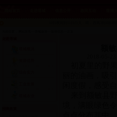
网站首页
走进塔城
信息公开
政民互动
微博
10日夜间到11日白天：晴
，西风3到4转4到
当前位置：
网站首页
>>
塔城旅游
>>
旅游信息
>>
正文
走进塔城
额敏
塔城概况
2018-05-23
资源优势
初夏里的野
综合实力
丽的油画，吸
闲度假，感受
工业发展
来到额敏县
塔城农业
境，满眼绿色
招商政策
点点分布其中，