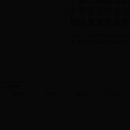
个景区很适合
个景区更快地
景区来享受自然
上一条：“龙泰号”新疆旅游专列月底
下一条：伊犁-塔城-阿勒泰航线正式
县市网站
塔城市
|
乌苏市
|
额敏县
|
沙湾县
|